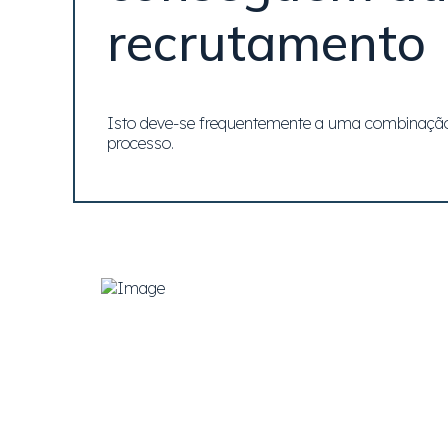
recrutamento
Isto deve-se frequentemente a uma combinação d
processo.
O PARED Insights
oferece uma vasta
enfoque específico em tornar a invest