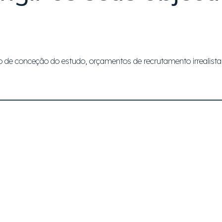
e conceção do estudo, orçamentos de recrutamento irrealistas
 gama de tipos de apoio à investigação em difer
igação rigorosa e exequível.