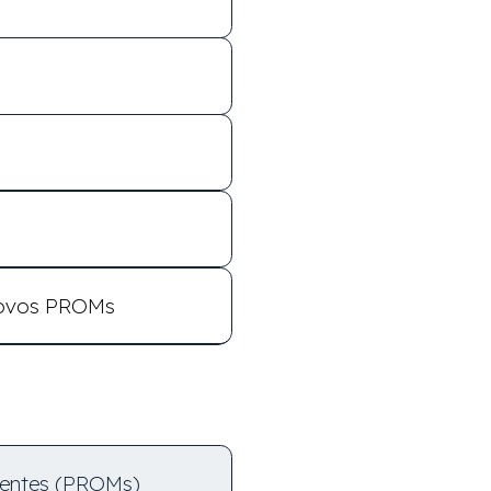
novos PROMs
oentes (PROMs)