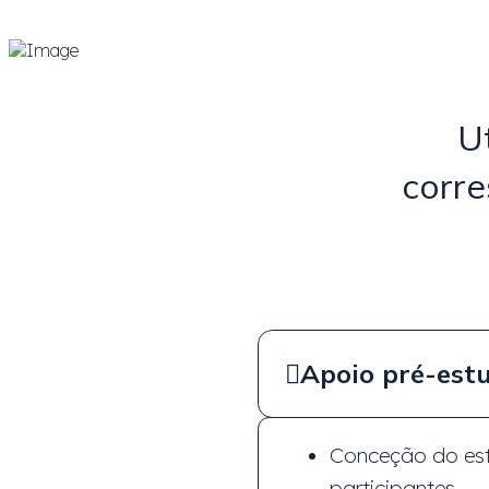
U
corre
Apoio pré-est
Conceção do estu
participantes