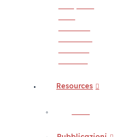
d’impatto
sulle
infezioni
ricorrenti
delle vie
urinarie
Resources
Back
Pubblicazioni