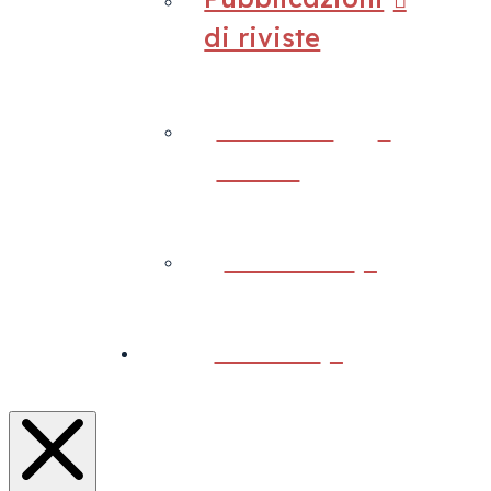
di riviste
Articoli e
media
Chi siamo
Contatti