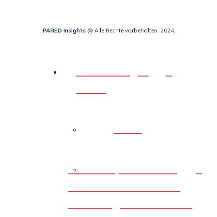
PARED Insights
@ Alle Rechte vorbehalten. 2024.
Bewertungs-
Tools
Back
RUTISS | Die Skala
für wiederkehrende
Harnwegsinfektionen