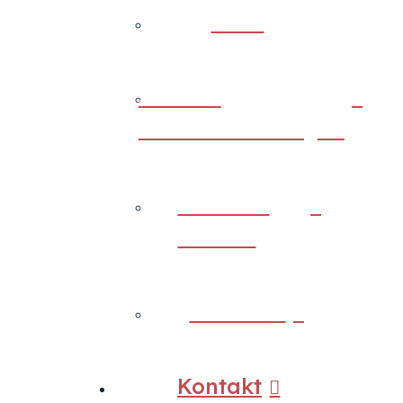
Back
Journal
Veröffentlichungen
Artikel &
Medien
Über uns
Kontakt