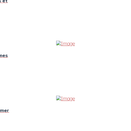
s et
mmes
amer