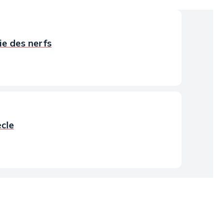
ie des nerfs
ècle