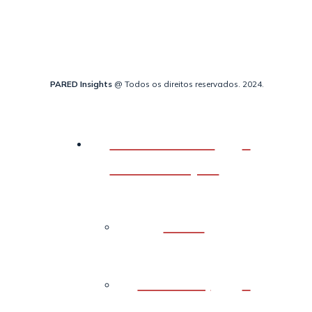
PARED Insights
@ Todos os direitos reservados. 2024.
Ferramentas
de avaliação
Back
RUTISS |
Escala de